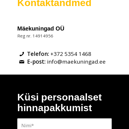
Kontaktandmed
Mäekuningad OÜ
Reg nr. 14914956
Telefon:
+372 5354 1468
E-post:
info@maekuningad.ee
Küsi personaalset
hinnapakkumist